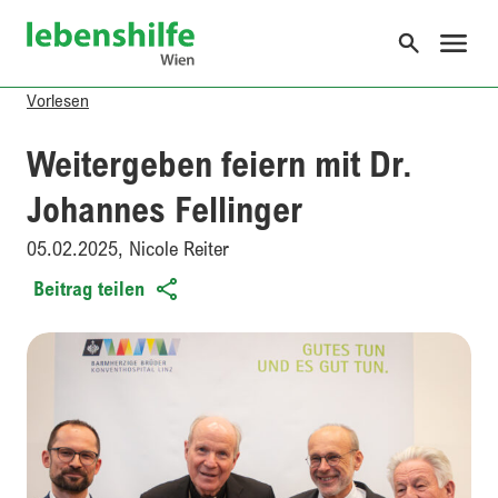
o the content
Lebenshilfe Wien
Vorlesen
https://www.lebenshilfe.wien/weitergeben-feiern-mit-dr-johannes-fe
Weitergeben feiern mit Dr.
Johannes Fellinger
05.02.2025
,
Nicole Reiter
Beitrag teilen