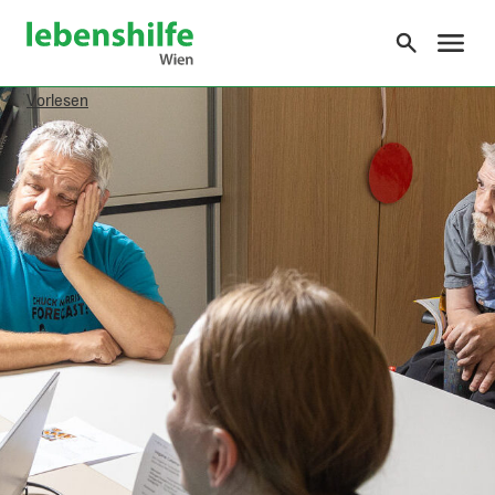
o the content
Lebenshilfe Wien
Vorlesen