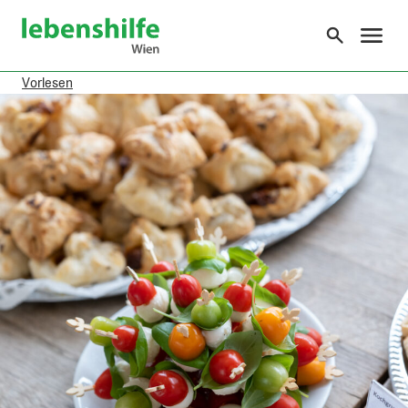
o the content
Lebenshilfe Wien
Vorlesen