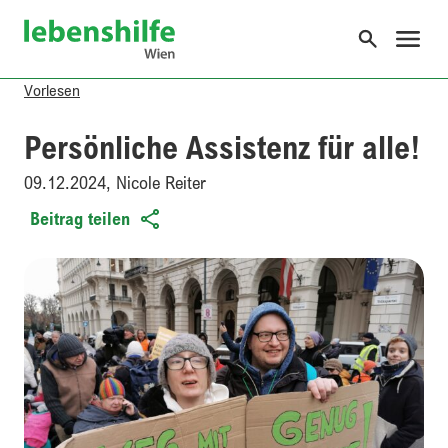
o the content
Lebenshilfe Wien
Vorlesen
https://www.lebenshilfe.wien/persoenliche-assistenz-fuer-alle/
Persönliche Assistenz für alle!
Pers
09.12.2024
,
Nicole Reiter
Beitrag teilen