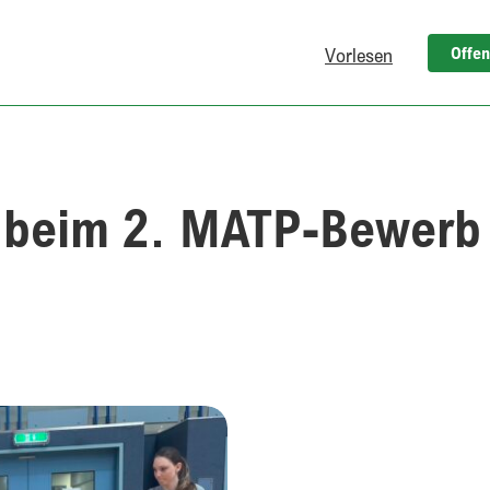
Offen
Vorlesen
beim-2-matp-bewerb/
 beim 2. MATP-Bewerb
Gemeinsam aktiv beim 2. MATP-Bewerb