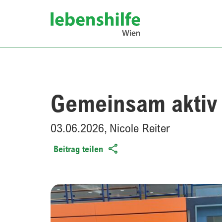
o the content
Lebenshilfe Wien
https://www.lebenshilfe.wien/gemeinsam-aktiv-
Gemeinsam aktiv
03.06.2026
,
Nicole Reiter
Beitrag teilen